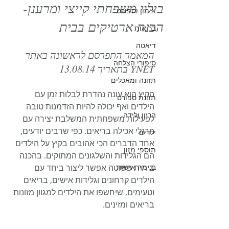
בילוי משפחתי קייצי ומרענן-
אימון וספורט
הכנת ארטיקים בבית
בריאות
דיאטה
המאמר התפרסם לראשונה באתר 
סיפורי הצלחה
YNET בתאריך 13.08.14
תזונה ומאכלים
הקיץ הוא עונה נהדרת לבלות זמן עם 
תזונת ספורט
הילדים ואף יכולה להיות הזדמנות טובה 
הריון ולידה
לפעילות משפחתית המשלבת יצירה עם 
הרגלי אכילה בריאים. כפי שרבים יודעים, 
ילדים
אחד הדברים הכי אהובים בקיץ על הילדים 
תוספי מזון
הם הגלידות והשלגונים המתוקים. בהכנה 
בנימה אישית
ביתית פשוטה אפשר ליצור ביחד עם 
הילדים קרחונים וגלידות אישים, בריאים 
וטעימים, שיחשפו את הילדים למגוון מזונות 
בריאים ומזינים.