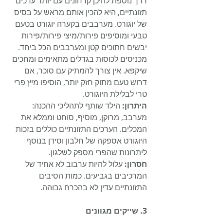
דרך נוספת להיכן קרחונים עם יותר ערכים 
תזונתיים, היא להכין אותם מראש על בסיס 
של יוגורט. מערבבים בקערה יוגורט בטעם 
טבעי ומוסיפים פירות/מיצי פירות/פירות 
יבשים חתוכים קטן ומערבבים הכל ביחד. 
מכניסים לכוסות בגדלים מתאימים ומחכים 
שיקפא. אין צורך להמתיק עם סוכר, אם 
דרוש טעם מתוק חזק יותר, הוסיפו מיץ פרי 
טרי לבלילת היוגורט.
היתרון:
 הילד שותף לתהליכי ההכנה: 
מערבב, מרוקן, מוסיף, סוחט וממלא את 
המכלים. הערכים התזונתיים כוללים בזכות 
היוגורט אספקה של חלבון וסידן בנוסף 
ליתרונות שהפרי מספק לשלגון.
חסרון:
 עלול להיות ערבוב לא אחיד של 
המרכיבים בגביעים. כמות הסיבים 
התזונתיים עדין לא בהכרח גבוהה.
3. שייקים מגוונים