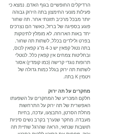
הרדיקלים החופשיים בגוף האדם. נמצא כי 
פעילות מונעי החימצון בתה הירוק גבוהה 
יותר מבכל מרכיב תזונתי אחר. תה שחור 
פוגע בספיגה של ברזל, כאשר הם נצרכים 
יחד באות הארוחה. לא מומלץ לתינוקות 
בפרט ולילדים בכלל, לשתות תה שחור. 
בתה נטול קפאין יש כ-4 מ"ג קפאין לכוס, 
ובחליטות צמחים אין קפאין כלל. לנוטלי 
תרופות נוגדי קרישה (כמו קומדין) אסור 
לשתות תה ירוק בגלל כמות גדולה של 
ויטמין K בתה.
מחקרים על תה ירוק
חלקם המכריע של המחקרים על השפעתו 
האפשרית של תה ירוק על התרחשות 
מחלת הסרטן, התבצעו, עדכה, בחיות 
מעבדה. מחקר שנערך בקרב נשים סיניות 
תושבות שנחאי, הראה שהרגל שתיית תה 