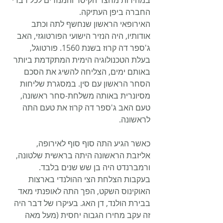
במהירות מחצר הקיסר והמנזרים לכל רבדי 
החברה ביפן העתיקה.
האירופאי הראשון שנחשף לתה וכתב 
אודותיו, היה הנזיר הישועי הפורטוגזי, האב 
ג'ספר דה קרוז בשנת 1560. פורטוגל, 
בעלת הטכנולוגיה הימית המתקדמת ביותר 
באותם ימים, הצליחה להשיג את הסכם 
הסחר הראשון עם סין. במסגרת שליחות 
מסיונרית באותה משלחת-סחר ראשונה, 
טעם האב ג'ספר דה קרוז את טעם התה 
לראשונה.
כאשר הגיע התה סוף סוף לאירופה, 
אליזבת הראשונה היתה בראשית שלטונה, 
ורמברנדט היה בן שש שנים בלבד. 
בעקבות הצלחת הצי ההולנדי בארצות 
האוקינוס השקט, הפך התה לאופנתי מאד 
בבירת הולנד, דן האג. בעיקרו של דבר היה 
זה עקב מחירו הגבוה יחסית (מעל מאה 