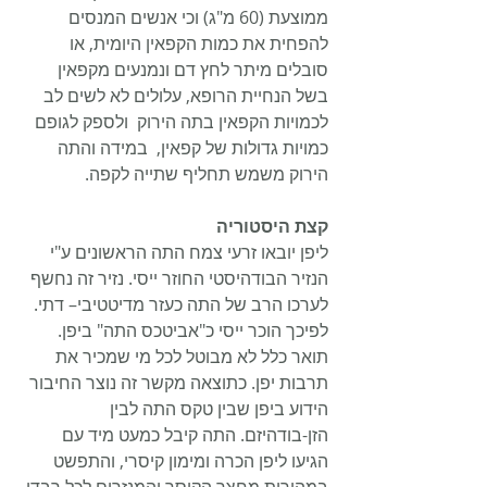
ממוצעת (60 מ"ג) וכי אנשים המנסים 
להפחית את כמות הקפאין היומית, או 
סובלים מיתר לחץ דם ונמנעים מקפאין 
בשל הנחיית הרופא, עלולים לא לשים לב 
לכמויות הקפאין בתה הירוק  ולספק לגופם 
כמויות גדולות של קפאין,  במידה והתה 
הירוק משמש תחליף שתייה לקפה.
קצת היסטוריה
ליפן יובאו זרעי צמח התה הראשונים ע"י 
הנזיר הבודהיסטי החוזר ייסי. נזיר זה נחשף 
לערכו הרב של התה כעזר מדיטטיבי– דתי. 
לפיכך הוכר ייסי כ"אביטכס התה" ביפן. 
תואר כלל לא מבוטל לכל מי שמכיר את 
תרבות יפן. כתוצאה מקשר זה נוצר החיבור 
הידוע ביפן שבין טקס התה לבין 
הזן-בודהיזם. התה קיבל כמעט מיד עם 
הגיעו ליפן הכרה ומימון קיסרי, והתפשט 