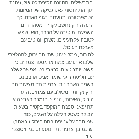
והתבשילים. התזונה הסינית כטיפול, ניתנת 
תוך התייחסות לאנרגטיקה של המזונות, 
הטמפרטורה ותנועתם בגוף האדם. כך 
התה הירוק נחשב לקריר ומטהר חום, 
השפעתו מיטיבה על הכבד, הוא ישפיע 
לטובה על העיניים, משתן, ומיטיב עם 
מערכת העיכול.
לסיכום, ממליץ עוז, שתו תה ירוק, להמלצתי 
שלבו אותו עם צמח או מספר צמחים כי 
פשוט יותר טעים. לכאבי בטן אפשר לשלב 
עם חליטת זרעי שומר, אניס או בבונג.
בשנים האחרונות יצרניות תה מציעות תה 
ירוק נקי ותה משולב עם צמחים, התה 
הירוק, האיכותי, הנפוץ, הנמכר בארץ הוא 
תה יפאני סנצ'ה המוקפד בקטיף בשעות 
הבוקר כשטל הלילה על העלים, כפי 
שמוסבר על עטיפת התה הירוק (ובאתר). 
יש כמובן יצרניות תה נוספות, כמו ויסוצקי 
ועוד.