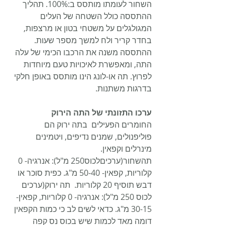
השחור לעומתו מותסס ב:100%. תהליך 
ההתססה כולל השטחה של העלים 
המגולגלים על משטחי בטון או מרצפות, 
בחדר קריר ולח למשך מספר שעות. 
ההתססה משנה את הרכבו הכימי של עלה 
התה, ומאפשרת לאיכויות טעם מיוחדות 
לפרוץ. תה או-לונג הינו מותסס באופן חלקי 
בדרגות משתנות.
ערכו התזונתי של התה הירוק
החומרים הפעילים  בתה ירוק הם 
פוליפנולים, שמנים נדיפים, ויטמינים 
מינרלים וקפאין.
תהשחור(ערכיםלכוס250 מ"ל): אנרגיה- 0 
קלוריות, קפאין- 50-40 מ"ג. כפית סוכר או 
דבש תוסיף 20 קלוריות.  תה ירוק(ערכים 
לכוס 250 מ"ל): אנרגיה- 0 קלוריות, קפאין- 
30-15 מ"ג. כדאי לשים לב כי כמות הקפאין 
דומה מאד לכמות שיש בכוס נס קפה 