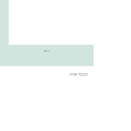
תגובה אחת
כתיבת תגובה...
למה 20 גרם חלבון לבניית
שריר: מדע או סיסמה?
החדשות ביותר
ima_d
11 באפר׳ 2022