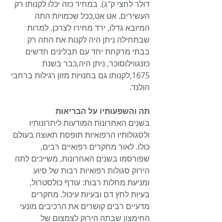
דולר לחצי ק"ג). במחיר כזה יכלו לקנותו רק 
העשירים. אט אט,ככל שכמויות התה 
המיובא גדלו, ירד מחירו לצרכן. למרות 
שבתחילה ניתן היה לקנות את התה רק 
בבתי מרקחת יחד עם תבלינים חדשים 
כזנגווילוסוכר, ניתן היה,כבר בשנת 
1675,לקנותו גם בחנויות מזון רגילות ברחבי 
הולנד.
תה והשפעותיו על הבריאות
בשנים האחרונות המודעות ליתרונותיו 
ולסגולותיו הרפואיות תופסת תאוצה בעולם 
כולו. לאור מחקרים רפואיים רבים, 
שפורסמו בשנים האחרונות, משייכים לתה 
הירוק סגולות רפואיות רבות של סיוע 
ומניעת מחלות רבות: עודף כולסטרול, 
בעיות לחץ דם ובעיות עיכול. מחקרים 
מדעיים רבים קושרים את הרכיבים מונעי 
החימצון שבתה הירוק לצמצום של 