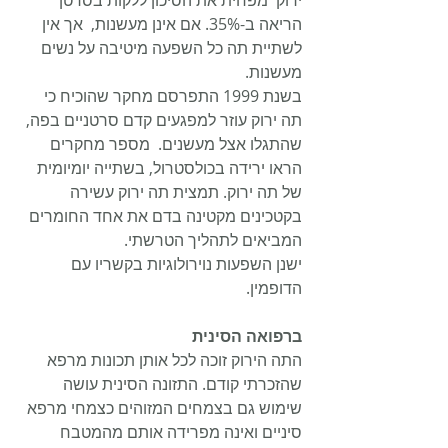
ירוק  מפחית את הסיכון ללקות בסרטן 
הריאה ב-35%. אם אינן מעשנות,  אך אין 
לשתיית תה כל השפעה מיטיבה על נשים 
מעשנות.
בשנת 1999 התפרסם מחקר שהוכיח כי 
תה ירוק עוזר למפגעים קדם סרטניים בפה, 
שהתגלו אצל מעשנים.  מספר מחקרים 
הראו ירידה בכולסטרול, בשתייה יומיומית 
של תה ירוק. תמצית תה ירוק עשירה 
בקטכינים מקטינה בדם את אחד החומרים 
המביאים לתהליך הטרשתי.
ישנן השפעות נוירולוגיות בקשריו עם 
הדופמין.
ברפואה הסינית
התה הירוק זוכה לכל אותן תכונות מרפא 
שהזכרתי קודם. התזונה הסינית עושה 
שימוש גם בצמחים המזוהים כצמחי מרפא 
סיניים ואינה מפרידה אותם מהמטבח 