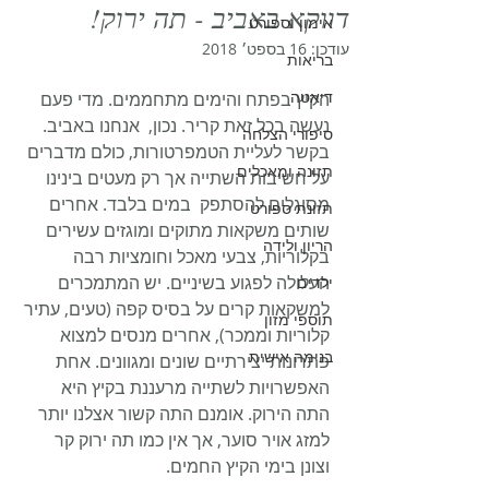
דווקא באביב - תה ירוק!
אימון וספורט
עודכן:
16 בספט׳ 2018
בריאות
דיאטה
הקיץ בפתח והימים מתחממים. מדי פעם 
נעשה בכל זאת קריר. נכון,  אנחנו באביב. 
סיפורי הצלחה
בקשר לעליית הטמפרטורות, כולם מדברים 
תזונה ומאכלים
על חשיבות השתייה אך רק מעטים בינינו 
מסוגלים להסתפק  במים בלבד. אחרים 
תזונת ספורט
שותים משקאות מתוקים ומוגזים עשירים 
הריון ולידה
בקלוריות, צבעי מאכל וחומציות רבה 
העלולה לפגוע בשיניים. יש המתמכרים 
ילדים
למשקאות קרים על בסיס קפה (טעים, עתיר 
תוספי מזון
קלוריות וממכר), אחרים מנסים למצוא 
בנימה אישית
פתרונות יצירתיים שונים ומגוונים. אחת 
האפשרויות לשתייה מרעננת בקיץ היא 
התה הירוק. אומנם התה קשור אצלנו יותר 
למזג אויר סוער, אך אין כמו תה ירוק קר 
וצונן בימי הקיץ החמים.