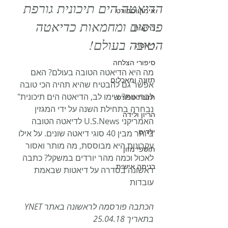
הדיאטה הים תיכונית גורפת
אימון וספורט
פרסים ומחמאות כדיאטה
בריאות
הטובה בעולם!
דיאטה
סיפורי הצלחה
מה היא הדיאטה הטובה בעולם? האם 
תזונה ומאכלים
אפשר גם להבטיח שהיא תהיה הכי טובה 
לבריאות? שימו לב, הדיאטה הים תיכונית" 
תזונת ספורט
נבחרה בתחילת השנה על ידי המגזין 
הריון ולידה
האמריקני U.S.News לדיאטה הטובה 
ילדים
ביותר מבין 40 סוגי דיאטה שונים. על אילו 
עקרונות היא מבוססת, מה מותר ואסור 
תוספי מזון
לאכול וכמה מהר יורדים במשקל? כתבה 
בנימה אישית
ראשונה בסדרה על דיאטות שבאמת 
עובדות
הכתבה פורסמה לראשונה באתר YNET 
בתאריך 25.04.18