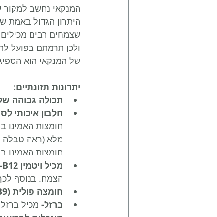
המנקאי נחשב למקור עשי
היתרון הגדול באמת של
שצמחים רבים מכילים ח
ולכן תרמתם בפועל לתפ
של המנקאי הוא הספיגה
יתרונות תזונתיים:
תכולה גבוהה של 
חלבון איכותי לס
מלא (ראה טבלה מצ
חומצות האמינו בצ
מכיל ויטמין B12-
הצמח. בנוסף לכך, יעילות 
חומצה פולית (B9)-
ברזל-
 מכיל ברזל 