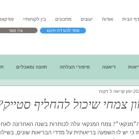
דף הבית
אודות
יעוצים
מתכונים
בין לקוחותיי
פודקאס
צרו קשר
ספר להורדה חינם
יאות
דיאטה
סיפורי הצלחה
תזונה ומאכלים
תז
זמן קריאה 5 דקות
 מזון
בנימה אישית
ון צמחי שיכול להחליף סטייק?
מנקאי״? צמח המנקאי עלה לכותרות בשנה האחרונה לאחר
כי יש לו השפעה בריאותית על מדדי הבריאות שונים, בשילוב