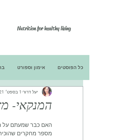
יעל דרור
Nutrition for healthy living
כל הפוסטים
אימון וספורט
בר
יעל דרור
1 בספט׳ 2021
הריון ולידה
ילדים
תוספי
המנקאי- מז
האם כבר שמעתם על ה״
מספר מחקרים שהוכיחו 