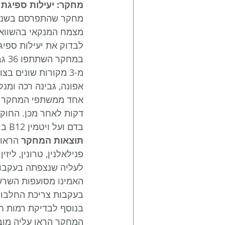
מחקר: יעילות ספיגת חלבון וויטמין 
מצמח המנקאי בהשוואה 
לבדוק את יעילות ספיגת ויטמין  12
מ-3 מקורות שונים 
דקות לאחר מכן. החוקר
בדם ועל ויטמין B12 בין 3 סוגי החלבונים.
תוצאות המחקר
פנילאלנין, טרונין, לי
לעליה שנצפתה בעקבות
בעקבות צריכת החלבון מכל 3 הסוגים, אך העליה הגבוהה ביותר מקורה ה