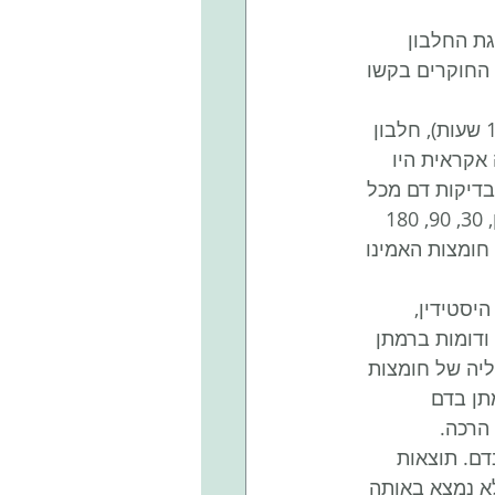
C בדק את יעילות ספיגת החלבון 
 החוקרים בקשו 
במחקר השתתפו 36 גברים שקבלו במשך 3 ימים, על הבוקר לאחר צום של לילה (12 שעות), חלבון 
אקראית היו 
ה של 30 גרם חלבון. נאספו בדיקות דם מכל 
אחד ממשתפי המחקר לאחר צריכת החלבון בפרקי זמן קובעים: בעת שתיית החלבון, 30, 90, 180 
חומצות האמינו 
 היסטידין, 
ודומות ברמתן 
יה של חומצות 
ה ברמתן בדם 
ת רמות חומצות האמינו בדם, החוקרים בדקו גם את רמת ויטמין 12B בדם. תוצאות 
מנקאי, דבר שלא נמצא באותה 