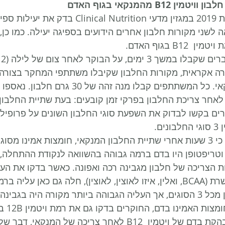
B12 מהמנקאי בגוף האדם
מחקר שהתפרסם בשנת 2019 במגזין מדעי linical Nutrition
לשני מקורות חלבון אחרים הידועים בספיגה יעילה. כמו כן,
B בגוף האדם. 
בצורה אקראית, מקורות החלבון שקיבלו משתתפי המחקר בצורה 
אפונה, גבינה רכה ומנקאי. כל המשתתפים קבלו מנה זה
ים בקשו לבדוק את השפעת סוגי החלבון השונים על פרופיל 
 הראו כי 3 שעות אחרי שתיית החלבון המנקאי, חומצות אמינו מסוג
זין וטריפטופן היו בדם ברמה גבוהה בהשוואה לנקודת ההתחלה, 
 הצריכה של חלבון מגבינה רכה ואפונה. כאשר בדקו את העל
האמינו מסועפות השרשרת (BCAA, ואלין, איזו לאוצין, לאוצין), חלה גם כאן עלי
יה בגבינה הרכה. 
בנוסף לבדיק
המחקר הראו עליה מובהקת בדם של ויטמין  B12 לאחר צריכה של ה