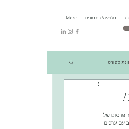
ט
טלויזיה/סירטונים
More
ונת ספורט
!
 פרסום של 
 עם ערכים 