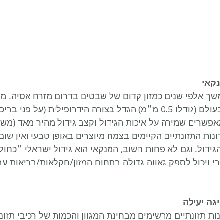
נקאי
ך אלפי שנים כמזון קדום של שבטים בדרום מזרח אסיה. מ
קטנטן, הנחשב לזעיר בעולם (גודלו 0.5 מ״מ) הגדל בצורה הידרופילית (על 
אפשרים שמירה על איכות הגידול וקצב גידול מהיר מאד (משכ
 היתרונות התזונתיים הקיימים בצמח מיוצרים באופן טבעי ואין שו
גידול. וגם לא פחות חשוב, המנקאי הוא גידול ישראלי ״כחול-
י ויכול לספק גאווה גדולה בתחום המזון/חקלאות/בריאות עב
יגה יעילה
ת תזונתיים מרשימים מבחינת המגוון והכמות של רכיבי תזונה 