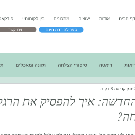
דף הבית
אודות
יעוצים
מתכונים
בין לקוחותיי
פודקאס
צרו קשר
ספר להורדה חינם
יאות
דיאטה
סיפורי הצלחה
תזונה ומאכלים
תז
זמן קריאה 3 דקות
 מזון
בנימה אישית
חדשה: איך להפסיק את הרגל 
חה?