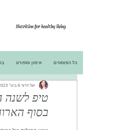
יעל דרור
Nutrition for healthy living
כל הפוסטים
אימון וספורט
בר
יעל דרור
6 בינו׳ 2023
הריון ולידה
ילדים
תוספי
טיפ לשנה ה
בסוף הארו