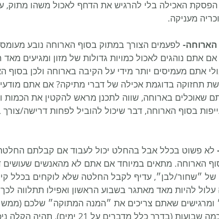
הפסקת האכילה בלי להרגיש את הדחף לאכול משהו מתוק, על
ריה מעניקה.
 לפעמים הצורך במתוק בסוף הארוחה נובע מעומס א
ם אתם נוהגים לאכול כמויות גדולות של מזון ומגיעים מאד 
אולי אתם מעמיסים יותר מידי על הקיבה בארוחה ולכן בסוף ה
שת תחזוקה בדוגמת אכילה של דברי מתיקה? אם אתם מודעים
ם שאוכלים בארוחה, שווה לתכנן מראש להקטין את הכמות ול
פות בסוף הארוחה, דבר שיכול להוביל לפחות דרישה/צורך ב
 לא פשוט בכלל אבל בהחלט יכול לעבוד אם קבלתם החלטה
וף הארוחה. מתאים במיוחד אם אתם לא מהאנשים שעושים ד
 של ״שחור/לבן״, עדיף לקבל החלטה שלא לוקחים בכלל קינו
 עלול להיות מאד מאתגר בשבוע הראשון ואפילו תתלווה לכ
ומרגישים שאתם צריכים את ״המנה המתוקה״ שלכם (ממש כמ
אבל אחרי תקופה של כמה שבועות (בדרך כלל מדברים על 21 ימ