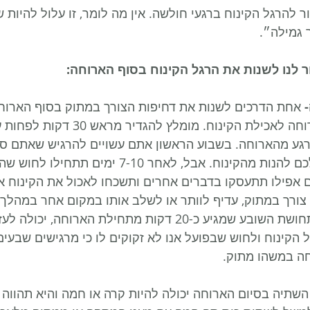
ר להרגל הקינוח ברגעי חולשה. אין מה לומר, זו עלול להיות ש
 גמילה״.
 אחת הדרכים לשנות את דחיפות הצורך במתוק בסוף הארוחה
ניתוק זמן בין סיום הארוחה לאכילת הקינוח.
ירגע מהארוחה. בשבוע הראשון אתם עשויים להרגיש שאתם סו
הדקות עד ש״מותר״ לכם להנות מהקינוח. אבל, לאחר -10
אפילו תתעסקו בדברים אחרים ותשכחו לאכול את הקינוח אח
צורך במתוק, עדיף לוותר או לשלב אותו במקום אחר במהלך ה
הארוחה. בנוסף לכך, תחושת השובע שמגיע כ-20 דקות מתחילת הארוחה,
הקינוח ולחוש שבפועל אנו לא זקוקים לו כי מרגישים שבעים 
חה במשהו מתוק.
השתיה בסיום הארוחה יכולה להיות קרה או חמה והיא תהווה ת