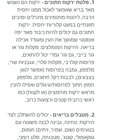
1. פלטת ירקות חתוכים -
 ירקות הם נשנוש 
מאד בריא שאפשר לאכול ממנו יחסית 
הרבה, ליהנות מויטמינים מינרלים וסיבים 
תזונתיים במעט קלוריות יחסית. ירקות 
חתוכים גם יכולים להיות כיבוד מאד יפה 
ואסטטי שמושך את העין ומעודד אכילה 
בריאה. הירקות המומלצים: מקלות גזר או 
גזר בייבי, גם גזר גמדי יכול להתאים, 
פרוסות קולרבי, מקלות סלרי, עגבניות שרי, 
מלפפון, גמבה בפרוסות (אפשר לגוון 
בצבעים), לבבות דקל חתוכים, מלפפון 
חמוץ חתוך לפרוסות/עיגולים ואפילו להכין 
מראש ירקות מוחמצים (או לקנות) כמו 
ראשי כרובית קטנים ורצועות כרוב.
2. מטבלים בריאים -
 יכולים להשתלב לצד 
הירקות: טחינה, גבינה לבנה פשוטה עם 
בטעימים (שום, שמיר, זיתים) חומוס, 
גווקאמולי, קוטג', מטבוחה, סלט רומני, 