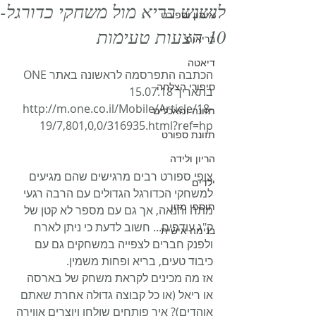
לנשנש בריא מול משחקי כדורגל-
אימון וספורט
10 הצעות טעימות
בריאות
דיאטה
הכתבה התפרסמה לראשונה באתר ONE 
סיפורי הצלחה
בתאריך 15.07.18
http://m.one.co.il/Mobile/Article/18-
תזונה ומאכלים
19/7,801,0,0/316935.html?ref=hp
תזונת ספורט
הריון ולידה
צופי ספורט רבים מרגישים שהם מגיעים 
ילדים
למשחקי הכדורגל הגדולים עם הרבה רגעי 
תוספי מזון
מתח והנאה, אך גם עם מספר לא קטן של 
ק"ג עודפים... חשוב לדעת כי ניתן לארח 
בנימה אישית
ולפנק חברים לצפייה במשחקים גם עם 
כיבוד טעים, בריא ופחות משמין. 
אז מה מכינים לקראת משחק של בארסה 
או ריאל (או כל קבוצה גדולה אחרת שאתם 
אוהדים)? איך פותחים שולחן ויוצרים אווירה 