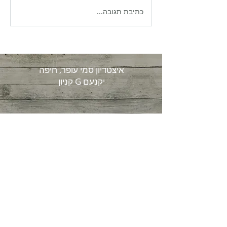
כתיבת תגובה...
למה 20 גרם חלבון לבניית
שריר: מדע או סיסמה?
איצטדיון סמי עופר, חיפה
קניון G יקנעם
יעל דרור
טלפון:
054-6747711
דיאטנית קלינית וספור
ט
מייל:
yaeldror75@gmail.com
© 2026 by Yael Dror