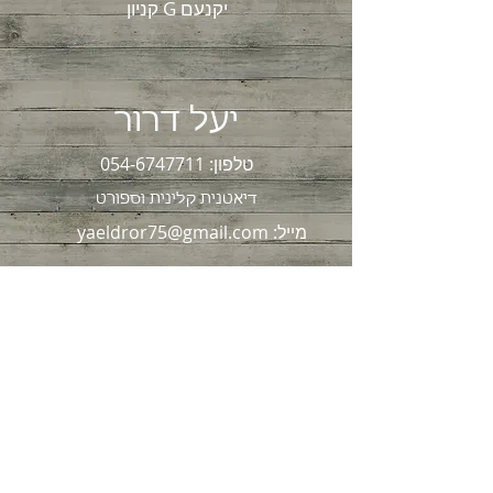
קניון G יקנעם
יעל דרור
טלפון:
054-6747711
דיאטנית קלינית וספור
ט
מייל:
yaeldror75@gmail.com
© 2026 by Yael Dror