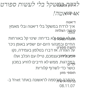
לרדת במשקל בלי לעשות ספורט
אימון וספורט
או דיאטה!
בריאות
דיאטה
איך לרדת במשקל בלי דיאטה ובלי מאמץ 
סיפורי הצלחה
גופני
זה לא קסם ולא בדיחה: שינוי קל באורחות 
תזונה ומאכלים
החיים ובמנהגי היום-יום ישפיע באופן ניכר 
תזונת ספורט
על הגזרה. אז דברו בטלפון בעמידה, נקו 
הריון ולידה
המכונית בעצמכם, טיילו עם הכלב ועלו 
במדרגות. ממש לא חייבים להזיע במכון 
ילדים
כושר כדי לשרוף קלוריות
תוספי מזון
הכתבה פורסמה לראשונה באתר Ynet ב- 
בנימה אישית
08.11.07 