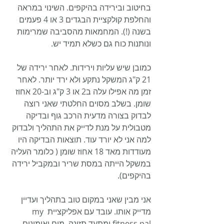
בחיטוב ובירידה בהיקפים. השינוי במראה 
והחלפת קולקציית הבגדים 3 או 4 פעמים 
בשנה (!). המחמאות מהסביבה שמרימות 
ונותנות כוח גם כשלא תמיד יש.
כמובן שיש עליות וירידות. לאחר ירידה של 
21 ק"ג המשקל נתקע ולא ירד יותר. לאחר 
זמן מה אפילו עלה ב2 או 3 ק"ג וב-20 אחוז 
שומן. בשלב מסוים החלטתי שאני רוצה 
לבדוק בצורה מדעית הרכב גוף ובדיקה 
מטבולית על מנת לדייק את התהליך ולבדוק 
למה אני לא יורד עוד. תוצאות הבדיקה היו 
מעודדות מאד 18 אחוז שומן ( כלומר העליה 
במשקל הייתה במסת שריר ובמקביל ירידה 
בהיקפים).
אני מבין שאני במקום טוב בתהליך ועדיין 
מדייק אותו. עובד עם אפליקציית my 
fitness pal ומתעד תזונה, מים ואימונים. 