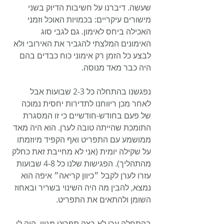
שעשה. דיברנו על חשיבות הדיוק בשני 
מישורים עיקריים: בכמויות האוכל וזמני 
האכילה ביחס לאימון. גם לגבי סוג 
האימונים המלצתי להגביר את האירובי ולא 
לבצע כל הזמן רק אימוני כוח כבדים בהם 
היה כבר מאד מנוסה.
נפגשנו בהתחלה כל 2-3 שבועות אבל 
לאחר מכן ריווחנו לתדירות יחסית נמוכה 
של פעם בחודש-חודשיים כי זו המסגרת 
התומכת שהייתה טובה לערן. הוא היה מאד 
ממושמע עם התפריט ואף הקפיד מיוזמתו 
על שקילה יומית (אני לא מחייבת זאת כחלק 
מהתהליך). הפגישות שלנו כל 4-8 שבועות 
עזרו לערן לקבל ״כיוון קריאה״ איפה הוא 
נמצא, להבין מה היה השינוי בשריר ובאחוז 
השומן ולהתאים את התפריט.
בהתחלה ערן לא רצה תפריט מגוון. היה לו 