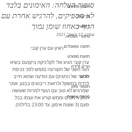
סיפור הצלחה: האימונים בלבד
אימון וספורט
לא מספיקים, להרגיש אחרת עם
בריאות
הגוף באחוז שומן נמוך
דיאטה
עודכן:
17 באוק׳ 2021
סיפורי הצלחה
תזונה ומאכלים
ראיון עם ערן קובי
תזונת ספורט
ערן קובי הגיע אלי לקליניקה ביקנעם בשיא 
הריון ולידה
הגל השני של הקורונה (ממש לפני כניסת 
הסגר של החגים) עם הודעה שהוא חייב 
ילדים
לרדת במשקל ולראות ריבועים בבטן. אמר 
תוספי מזון
שמרגיש לא טוב עם הגוף למרות שעושה 
בנימה אישית
המון אימונים וממש קורע את עצמו בכל 
פעם (3 שעות אימון, עד 23:00 בלילה!). 