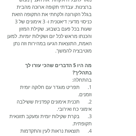
ברצינות. עבדתי תקופה ארוכה מהבית 
בגלל הקורונה ולקחתי את התקופה הזאת 
כניסוי מדעי: דיאטנית ו- 3 אימונים של 3 
שעות בכל פעם בשבוע. שקילת המזון 
והכנתו מראש לכל יום ושקילות יומיות. למען 
האמת, התוצאות הגיעו במהירות וזה נתן 
מוטיבציה להמשך.
מה היו 5 הדברים שהכי עזרו לך 
בתהליך?
בהתחלה:
1.	תפריט מוגדר עם חלוקה יומית 
וזמנים.
2.	תכנית אימונים קפדנית ששילבה 
אימוני כח ואירובי.
3.	בקרת שקילות יומית ומעקב תזונאית 
תקופתית.
4.	תוצאות נראות לעין והתקדמות 