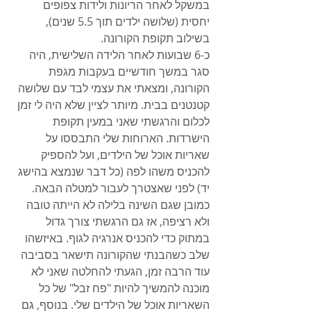
במשקל לאחר הריונות ולידות צפופים 
יחסית (שלושה ילדים תוך 5.5 שנים), 
בשילוב תקופת הקורונה. 
כ-6 שבועות לאחר הלידה השלישית, היה 
סגר במשך חודשיים בעקבות מגפת 
הקורונה, ומצאתי את עצמי לבד עם שלושה 
קטנטנים בבית. מיותר לציין שלא היה לי זמן 
לכלום והרגשתי שאני במעין תקופת 
הישרדות. הארוחות שלי התבססו על 
שאריות אוכל של הילדים, ועל להספיק 
להכניס משהו לפה (כל דבר שנמצא בהישג 
יד) לפני שאצטרך לעבור למטלה הבאה. 
כמובן שגם השינה בלילה לא הייתה טובה 
ולא רציפה, אז גם הרגשתי צורך גדול 
במתוק כדי להכניס אנרגיה לגוף. באיזשהו 
שלב כשהבנתי שהקורונה תישאר בסביבה 
עוד הרבה זמן, הגעתי להחלטה שאני לא 
מוכנה להמשיך להיות "פח זבל" של כל 
השאריות אוכל של הילדים שלי. בנוסף, גם 