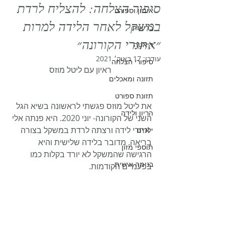
סיפור הצלחה: להצליח לרדת
אימון וספורט
במשקל לאחר הלידה למרות
בריאות
״אתגרי הקורונה״
דיאטה
עודכן:
17 באוק׳ 2021
סיפורי הצלחה
ראיון עם ליטל מוזס
תזונה ומאכלים
תזונת ספורט
את ליטל מוזס פגשתי לראשונה בשיא הגל 
הריון ולידה
השני של הקורונה- יוני 2020. היא פנתה אלי 
 אחרי לידה ורצתה לרדת במשקל בצורה 
ילדים
בריאה. מדובר בלידה שלישית והיא 
תוספי מזון
הרגישה שהמשקל לא יורד בקלות כמו 
בנימה אישית
בפעמיים הקודמות.