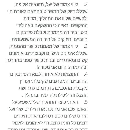
2.     ליווי צמוד של יעל, תזונאית אלופה, 
שכלל: דיוק של התפריט בהתאם לאורח חיי 
ולקשיים שליוו את התהליך, מדידת 
ההיקפים וראייה כי ההשקעה באה לידי 
ביטוי בירידה מתמדת וקבלת פידבקים 
חיוביים וחיזוקים על הירידה המשמעותית.
3.     ליווי צמוד של מאמנת כושר מהממת, 
שכלל: אימונים אישיים וקבוצתיים, אימונים 
קשים ומאתגרים ובניית כושר גופני בהדרגה 
ובהתמדה. היום אני מכורה!!
4.     התוצאות לא איחרו לבוא והפידבקים 
החיוביים והמפרגנים שקיבלתי ועדיין 
מקבלת מהסביבה, תורמים לתחושת 
ההצלחה וליכולת להתמיד בתהליך. 
5.     ראיתי כיצד התהליך שלי משפיע על 
האופן שבו אני מחנכת את הילדים שלי ועל 
היחס שלהם לספורט ולבריאות. הילדים 
רוצים כל הזמן להצטרף לאימונים ולאכול 
דברים בריאים יותר שאני אוכלת. אני מאוד 