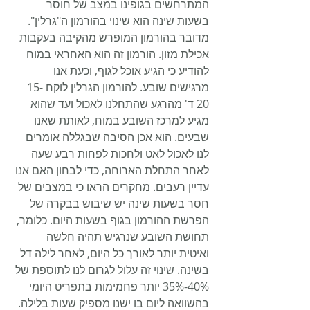
המתרחשים בגופינו במצב של חוסר 
בשעות שינה הוא שינוי בהורמון ה"גרלין". 
מדובר בהורמון המופרש מהקיבה בעקבות 
אכילת מזון. הורמון זה הוא האחראי במוח 
להודיע כי הגיע אוכל לגוף, וכעת אנו 
מרגישים שובע. להורמון הגרלין לוקח 15-
20 ד' מהרגע שהתחלנו לאכול ועד שהוא 
מגיע למרכז השובע במוח, לאותת שאנו 
שבעים. הוא אכן הסיבה שבגללה אומרים 
לנו לאכול לאט ולחכות לפחות רבע שעה 
לאחר התחלת הארוחה, כדי לבחון האם אנו 
עדיין רעבים. מחקרים הראו כי במצבים של 
חסר בשעות שינה יש שיבוש בבקרה של 
הפרשת ההורמון בגוף בשעות היום. כלומר, 
תחושת השובע שנרגיש תהיה חלשה 
ואיטית יותר לאורך כל היום, לאחר לילה דל 
בשינה. שינוי זה עלול לגרום לנו לתוספת של 
40%-35% יותר פחמימות בתפריט היומי 
בהשוואה ליום בו ישנו מספיק שעות בלילה. 