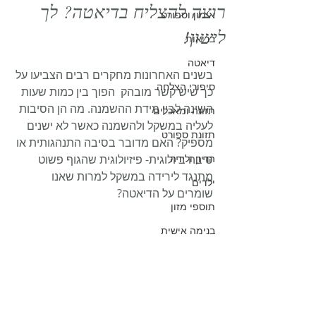
רוצה להצליח בדיאטה? לך
אימון וספורט
לישון!
בריאות
דיאטה
בשנים האחרונות מחקרים רבים הצביעו על 
סיפורי הצלחה
כך שיש קשר מובהק  הפוך בין כמות שעות 
השינה לבין מידת ההשמנה. מה הן הסיבות 
תזונה ומאכלים
לעליה במשקל ולהשמנה כאשר לא ישנים 
תזונת ספורט
מספיק? האם מדובר בסיבה התנהגותית או 
הריון ולידה
סיבה ביולוגית- פיזיולוגית שהגוף פשוט 
מתנגד לירידה במשקל למרות שאנו 
ילדים
שומרים על הדיאטה?
תוספי מזון
בנימה אישית