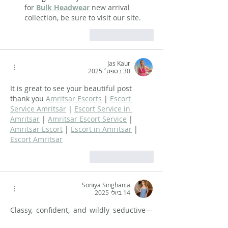
for 
Bulk Headwear
 new arrival 
collection, be sure to visit our site.
לייק
להשיב
Jas Kaur
30 בספט׳ 2025
It is great to see your beautiful post 
thank you 
Amritsar Escorts
 | 
Escort 
Service Amritsar
 | 
Escort Service in 
Amritsar
 | 
Amritsar Escort Service
 | 
Amritsar Escort
 | 
Escort in Amritsar
 | 
Escort Amritsar
לייק
להשיב
Soniya Singhania
14 ביולי 2025
Classy, confident, and wildly seductive—
that’s the vibe you get when booking 