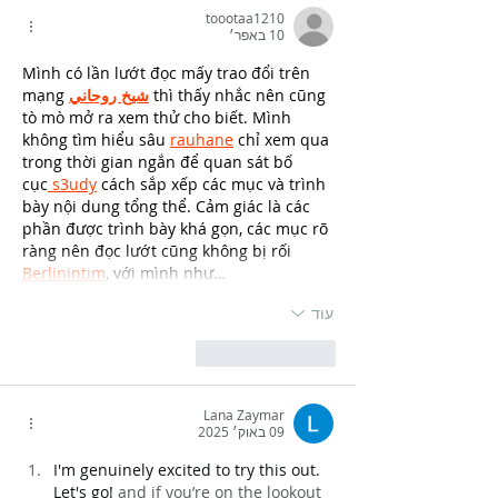
toootaa1210
10 באפר׳
Mình có lần lướt đọc mấy trao đổi trên 
 thì thấy nhắc nên cũng 
شيخ روحاني
mạng 
tò mò mở ra xem thử cho biết. Mình 
không tìm hiểu sâu 
rauhane
 chỉ xem qua 
trong thời gian ngắn để quan sát bố 
cục
 s3udy
 cách sắp xếp các mục và trình 
bày nội dung tổng thể. Cảm giác là các 
phần được trình bày khá gọn, các mục rõ 
ràng nên đọc lướt cũng không bị rối 
Berlinintim
, với mình như…
עוד
לייק
להשיב
Lana Zaymar
09 באוק׳ 2025
I'm genuinely excited to try this out. 
Let's go! 
and if you’re on the lookout 