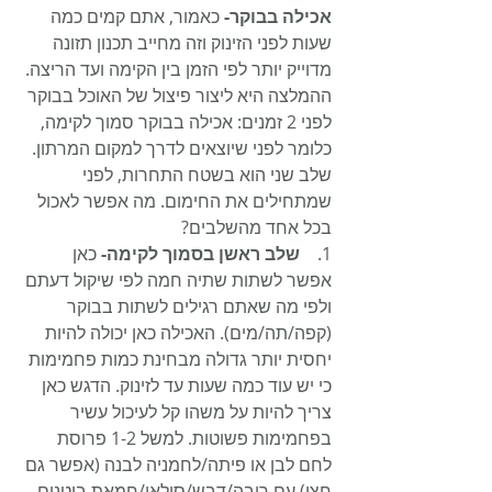
אכילה בבוקר-
 כאמור, אתם קמים כמה 
שעות לפני הזינוק וזה מחייב תכנון תזונה 
מדוייק יותר לפי הזמן בין הקימה ועד הריצה. 
ההמלצה היא ליצור פיצול של האוכל בבוקר 
לפני 2 זמנים: אכילה בבוקר סמוך לקימה, 
כלומר לפני שיוצאים לדרך למקום המרתון. 
שלב שני הוא בשטח התחרות, לפני 
שמתחילים את החימום. מה אפשר לאכול 
בכל אחד מהשלבים?
1.    
שלב ראשן בסמוך לקימה-
 כאן 
אפשר לשתות שתיה חמה לפי שיקול דעתם 
ולפי מה שאתם רגילים לשתות בבוקר 
(קפה/תה/מים). האכילה כאן יכולה להיות 
יחסית יותר גדולה מבחינת כמות פחמימות 
כי יש עוד כמה שעות עד לזינוק. הדגש כאן 
צריך להיות על משהו קל לעיכול עשיר 
בפחמימות פשוטות. למשל 1-2 פרוסת 
לחם לבן או פיתה/לחמניה לבנה (אפשר גם 
חצי) עם ריבה/דבש/סילאן/חמאת בוטנים. 