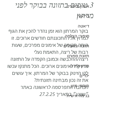
3 טיפים בתזונה בבוקר לפני
אימון וספורט
מרתון
בריאות
דיאטה
בוקר המרתון הוא זמן נהדר להכין את הגוף 
סיפורי הצלחה
למרוץ אליו התכוננתם חודשים ארוכים. זו 
היתה תקופה של אימונים מפרכים, שעות 
תזונה ומאכלים
רבות של ריצה, התאמת נעלי 
תזונת ספורט
ריצה/ההלבשה וכמובן הקפדה על התזונה 
הריון ולידה
מדויקת לאימונים ארוכים. הכל מתנקז עכשו 
לקו הזינוק בבוקר של המרתון. איך עושים 
ילדים
את זה נכון מבחינה תזונתית?
תוספי מזון
הכתבה התפרסמה לראשונה באתר 
״שוונג״ בתאריך 27.2.25
בנימה אישית