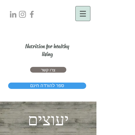
יעל דרור
Nutrition for healthy
living
צרו קשר
ספר להורדה חינם
יעוצים