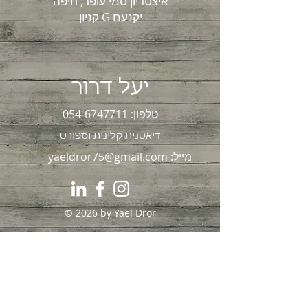
איצטדיון סמי עופר, חיפה
קניון G יקנעם
יעל דרור
טלפון:
054-6747711
דיאטנית קלינית וספור
ט
מייל:
yaeldror75@gmail.com
© 2026 by Yael Dror