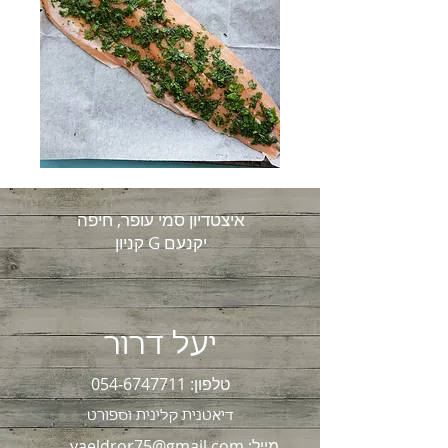
איצטדיון סמי עופר, חיפה
קניון G יקנעם
יעל דרור
טלפון:
054-6747711
דיאטנית קלינית וספור
ט
מייל:
yaeldror75@gmail.com