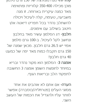
קלוריות-
מנה מומלצת של 150 גרם סלמון
מוכן מכילה 350-400 קלוריות ומתאימה
מאד כמנה עיקרית בארוחה. זו מנה
משביעה, טעימה, קלה לעיכול ויכולה
להשתלב נהדר בכל תפריט דיאטה או/ו
חיטוב בשילוב עם אימונים.
חלבון-
דג הסלמון עשיר מאד בחלבון
ונחשב לקל לעיכול. ב-100 גרם סלמון
אפוי יש 26.5 גרם חלבון. מכאן שמנה של
150 גרם תקבלו כמות מאד יפה של כמעט
40 גרם חלבון!
אומגה 3
- הסלמון הוא מקור נהדר ובריא
במיוחד לחומצת השומן אומגה 3 החשובה
לתפקוד הלב ובריאות הגוף.
הערה-
אם אתם לא אוהבים את אחד
מסוגי העלים (פטרוזליה/כוסברה) אפשר
לוותר עליו ולהגדיל את הכמות של העשב
השני.