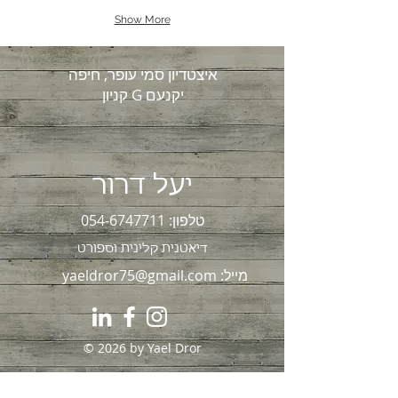
Show More
איצטדיון סמי עופר, חיפה
קניון G יקנעם
יעל דרור
טלפון:
054-6747711
דיאטנית קלינית וספור
ט
מייל:
yaeldror75@gmail.com
© 2026 by Yael Dror