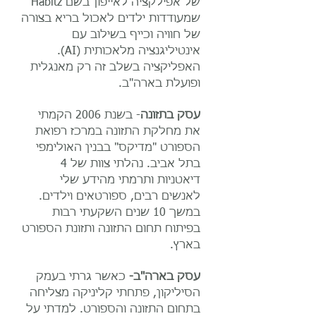
של אפילקציה לאייפון
בשם Habitz
שמעודדות ילדים לאכול בריא בצורה
של חוויה וכייף בשילוב עם
אינטיליגנציה מלאכותית (AI).
האפליקציה בשלב זה רק מאנגלית
ופועלת בארה"ב.
עסק בתזונה
- בשנת 2006 הקמתי
את מחלקת התזונה במרכז רפואת
הספורט "מדיקס" בבנין האולימפי
בתל אביב. נהלתי צוות של 4
דיאטניות ותרמתי מהידע שלי
לאנשים רבים, ספורטאים וילדים.
במשך 10 שנים השקעתי רבות
בפיתוח תחום התזונה ותזונת הספורט
בארץ.
עסק בארה"ב-
כאשר גרתי בעמק
הסיליקון, פתחתי קליניקה מצליחה
בתחום התזונה והספורט. למדתי על