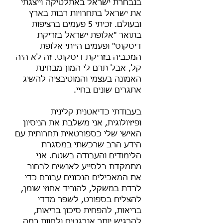
בנבחרת ישראל באתלטיקה וייצגתי
את ישראל בתחרויות רבות בארץ
ובעולם. זכיתי 5 פעמים ברציפות
בתואר "אלופת ישראל בזריקת
דיסקוס" ופעמים הייתי אלופת
המכביה בזריקת דיסקוס. זה לא היה
קל, אבל תרם לי המון מבחינת
האמונה בעצמי והמוטיבציה להשיג
אתגרים שונים בחיי.
בעבודתי כדיאטנית קלינית
ופיזיולוגית, אני משלבת את הניסיון
האישי שלי כספורטאית תחרותית עם
הידע הרב שרכשתי במסגרת
הלימודים והעבודה בשטח. אני
מתמקדת בלסייע לאנשים לבחור
את המאכילים הנכונים עבורם כדי
לרדת במשקל, להוריד אחוזי שומן,
להצליח בספורט, לשפר מדדי
בריאות, להפחית סיכון בריאות,
להרגיש יותר אנרגטים ולחוות רמה