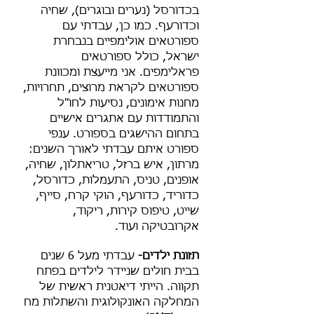
בכדורסל (נערים ובוגרים), שחיה
וכדורעף. כמו כן, עבדתי עם
ספורטאים אולימפיים בנבחרת
ישראל, כולל ספורטאים
פראלימפים. אני מייעצת ומכוונת
ספורטאים לקראת מרוצים, תחרויות,
מחנות אימונים, נסיעות לחו"ל
והתמודדות עם אתגרים אישיים
בתחום ההישגים בספורט. ענפי
ספורט איתם עבדתי לאורך השנים:
מרתון, איש ברזל, טריאתלון, שחיה,
אופנים, טניס, התעמלות, כדורסל,
כדוריד, כדורעף, הוקי קרח, סייף,
שייט, טיפוס קירות, ריקוד,
אקרובטיקה ועוד.
תזונת ילדים-
עבדתי מעל 6 שנים
בבית חולים שניידר לילדים בפתח
תקווה. הייתי דיאטנית ראשית של
המחלקה האונקולוגית והשתלות מח