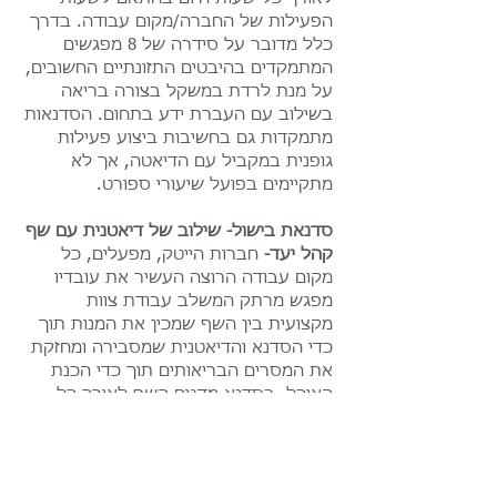
הפעילות של החברה/מקום עבודה. בדרך
כלל מדובר על סידרה של 8 מפגשים
המתמקדים בהיבטים התזונתיים החשובים,
על מנת לרדת במשקל בצורה בריאה
בשילוב עם העברת ידע בתחום. הסדנאות
מתמקדות גם בחשיבות ביצוע פעילות
גופנית במקביל עם הדיאטה, אך לא
מתקיימים בפועל שיעורי ספורט.
סדנאת בישול- שילוב של דיאטנית עם שף
קהל יעד-
חברות הייטק, מפעלים, כל
מקום עבודה הרוצה העשיר את עובדיו
מפגש מרתק המשלב עבודת צוות
מקצועית בין השף שמכין את המנות תוך
כדי הסדנא והדיאטנית שמסבירה ומחזקת
את המסרים הבריאותים תוך כדי הכנת
האוכל. בסדנא מדגים השף לאורך כל
המפגש את כל שלבי הכנת המתכונים.
ניתן לבקש מראש מתכונים המתאימים
לקהל היעד וסוג מזון (חלבי, בשרי,
צמחוני, מנות ראשונות, עיקריות, קינוחים