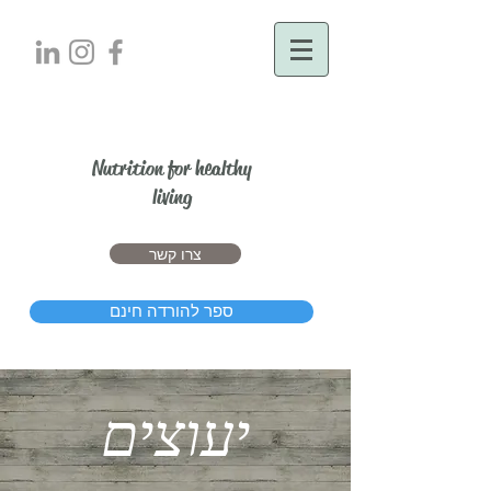
יעל דרור
Nutrition for healthy
living
צרו קשר
ספר להורדה חינם
יעוצים