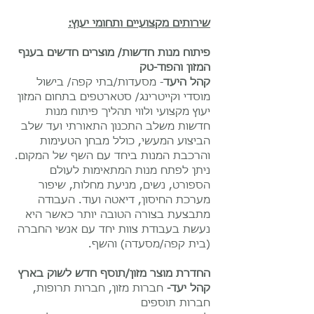
שירותים מקצועיים ותחומי יעוץ:
פיתוח מנות חדשות/ מוצרים חדשים בענף
המזון והפוד-טק
קהל היעד
- מסעדות/בתי קפה/ בישול
מוסדי וקייטרינג/ סטארטפים בתחום המזון
יעוץ מקצועי ולווי תהליך פיתוח מנות
חדשות משלב התכנון התאורתי ועד שלב
הביצוע המעשי, כולל מבחן הטעימות
והרכבת המנות ביחד עם השף של המקום.
ניתן לפתח מנות המתאימות לעולם
הספורט, נשים, מניעת מחלות, שיפור
מערכת החיסון, דיאטה ועוד. העבודה
מתבצעת בצורה הטובה יותר כאשר היא
נעשת בעבודת צוות יחד עם אנשי החברה
(בית קפה/מסעדה) והשף. ​
החדרת מוצר מזון/תוסף חדש לשוק בארץ
קהל יעד-
חברות מזון, חברות תרופות,
חברות תוספים