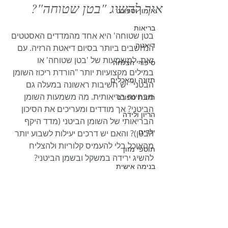
איך להשיג "בטן שטוחה"?
אימון וספורט
בריאות
בטן שטוחה' היא אחד מהמדדים האסטטים 
דיאטה
הנחשבים ביותר בסיום דיאטת הרזיה. עם 
זאת, למשמעות של 'בטן שטוחה' או 
סיפורי הצלחה
במילים מקצועיות יותר "הורדת ריכוז השומן 
תזונה ומאכלים
הבטני" יש חשיבות ראשונה במעלה גם 
מבחינה בריאותית. מה משמעות השומן 
תזונת ספורט
הביטני? אך מודדים ומעריכים את הסיכון 
הריון ולידה
הבריאותי של השומן הביטני (מדד היקף 
ילדים
הבטן)? והאם יש דרכים יעילות לשבוע יותר 
מהאוכל בלי להעמיס קלוריות ולהצליח 
תוספי מזון
להשיג ירידה במשקל ובשמן הביטני?
בנימה אישית