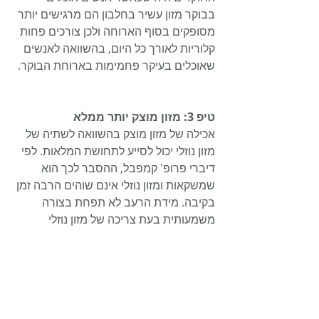
בבוקר מזון עשיר בחלבון הם מרגישים יותר 
מסופקים בסוף הארוחה ולכן צורכים פחות 
קלוריות לאורך כל היום, בהשוואה לאנשים 
שאוכלים בעיקר פחמימות בארוחת הבוקר.
טיפ 3: מזון מוצק יותר ממלא
אכילה של מזון מוצק בהשוואה לשתיה של 
מזון נוזלי יכול לסייע לתחושת המלאות. לפי 
דיברי פרופ' קמפבל, ההסבר לכך הוא 
שמשקאות ומזון נוזלי אינם שוהים הרבה זמן 
בקיבה. מידת הרעב לא תפחת בצורה 
משמעותית בעת צריכה של מזון נוזלי 
בהשוואה למזון מוצק. לכן אם בוחרים בעת 
תחושת רעב בין שתיה לעומת אכילה של 
חטיף אנרגיה, עדיף לבחור חטיף אנרגיה 
שיתן תחושת סיפוק גדולה יותר ולמשך זמן 
ארוך יותר.