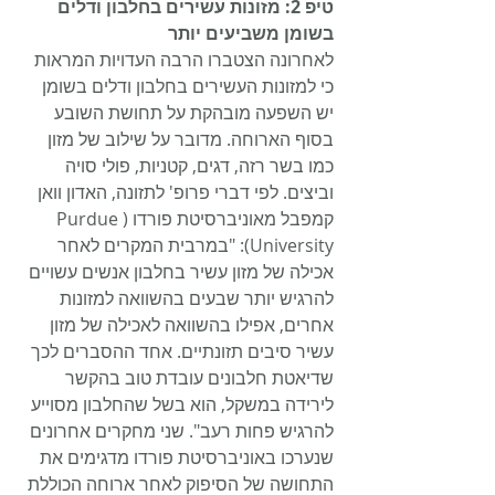
טיפ 2: מזונות עשירים בחלבון ודלים 
בשומן משביעים יותר
לאחרונה הצטברו הרבה העדויות המראות 
כי למזונות העשירים בחלבון ודלים בשומן 
יש השפעה מובהקת על תחושת השובע 
בסוף הארוחה. מדובר על שילוב של מזון 
כמו בשר רזה, דגים, קטניות, פולי סויה 
וביצים. לפי דברי פרופ' לתזונה, האדון וואן 
קמפבל מאוניברסיטת פורדו (Purdue 
University): "במרבית המקרים לאחר 
אכילה של מזון עשיר בחלבון אנשים עשויים 
להרגיש יותר שבעים בהשוואה למזונות 
אחרים, אפילו בהשוואה לאכילה של מזון 
עשיר סיבים תזונתיים. אחד ההסברים לכך 
שדיאטת חלבונים עובדת טוב בהקשר 
לירידה במשקל, הוא בשל שהחלבון מסוייע 
להרגיש פחות רעב". שני מחקרים אחרונים 
שנערכו באוניברסיטת פורדו מדגימים את 
התחושה של הסיפוק לאחר ארוחה הכוללת 