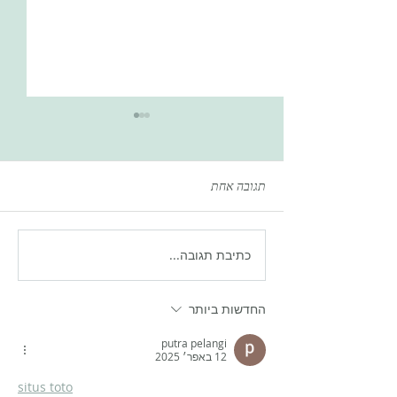
תגובה אחת
כתיבת תגובה...
נתונים מדאיגים: זריקות הרזיה
מאיבוד מסת שריר!
החדשות ביותר
putra pelangi
12 באפר׳ 2025
situs toto