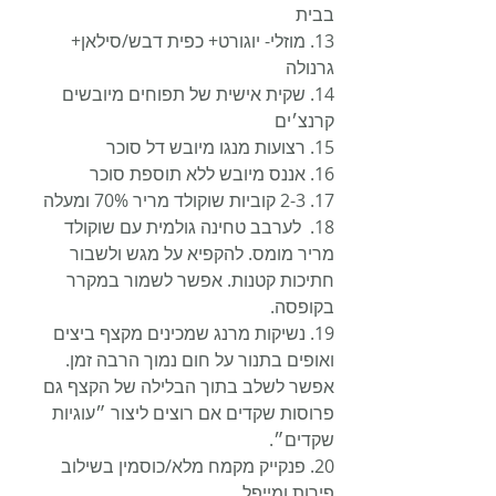
בבית
13. מוזלי- יוגורט+ כפית דבש/סילאן+ 
גרנולה
14. שקית אישית של תפוחים מיובשים 
קרנצ׳ים
15. רצועות מנגו מיובש דל סוכר
16. אננס מיובש ללא תוספת סוכר
17. 2-3 קוביות שוקולד מריר 70% ומעלה
18.  לערבב טחינה גולמית עם שוקולד 
מריר מומס. להקפיא על מגש ולשבור 
חתיכות קטנות. אפשר לשמור במקרר 
בקופסה.
19. נשיקות מרנג שמכינים מקצף ביצים 
ואופים בתנור על חום נמוך הרבה זמן. 
אפשר לשלב בתוך הבלילה של הקצף גם 
פרוסות שקדים אם רוצים ליצור ״עוגיות 
שקדים״.
20. פנקייק מקמח מלא/כוסמין בשילוב 
פירות ומייפל