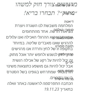
מרגישים צורך חזק למשהו
אימון וספורט
״מתוק״? תבחרו בריא!
בריאות
דיאטה
המלחמה משבשת לנו השגרה ויוצרת 
סיפורי הצלחה
מציאות חדשה. אחד מהתחומים 
שמשתבש הוא ההרגלי האכילה ואנו עלולים 
תזונה ומאכלים
להרגיש שאנו מאבדים שליטה. במיוחד 
תזונת ספורט
בתקופה זו של לחץ וחרדה אנו מרגישים 
הריון ולידה
צורך חזק לנשנש ולחפש יותר אוכל מתוק. 
זה יכול להיות על רקע של אכילה רגשית 
ילדים
אבל יכול להיות גם מושפע כתוצאות משינוי 
תוספי מזון
הורמונאלי שמתרחש בגופינו בשל הסטרס 
בו אנו נמצאים.
בנימה אישית
הכתבה התפרסמה לראשונה באתר וואלה 
בתאריך 19.11.23