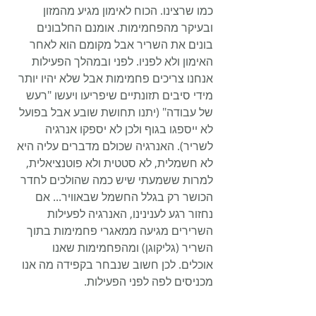
כמו שרצינו. הכוח לאימון מגיע מהמזון 
ובעיקר מהפחמימות. אומנם החלבונים 
בונים את השריר אבל מקומם הוא לאחר 
האימון ולא לפניו. לפני ובמהלך הפעילות 
אנחנו צריכים פחמימות אבל שלא יהיו יותר 
מידי סיבים תזונתיים שיפריעו ויעשו "רעש 
של עבודה" (יתנו תחושת שובע אבל בפועל 
לא ייספגו בגוף ולכן לא יספקו אנרגיה 
לשריר). האנרגיה שכולם מדברים עליה היא 
לא חשמלית, לא סטטית ולא פוטנציאלית, 
למרות ששמעתי שיש כמה שהולכים לחדר 
הכושר רק בגלל החשמל שבאוויר... אם 
נחזור רגע לענינינו, האנרגיה לפעילות 
השרירים מגיעה ממאגרי פחמימות בתוך 
השריר (גליקוגן) ומהפחמימות שאנו 
אוכלים. לכן חשוב שנבחר בקפידה מה אנו 
מכניסים לפה לפני הפעילות.