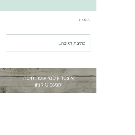
תגובות
כתיבת תגובה...
ארוחת ״חלון ההזדמנות״
לספורטאי סבולת- האם קיים
או שזה סתם?
איצטדיון סמי עופר, חיפה
קניון G יקנעם
יעל דרור
טלפון:
054-6747711