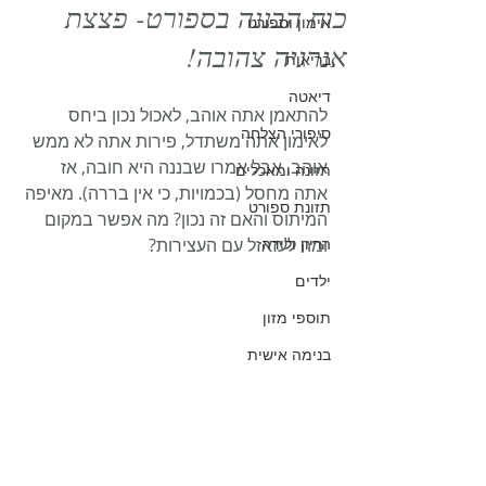
כוח הבננה בספורט- פצצת
אימון וספורט
אנרגיה צהובה!
בריאות
דיאטה
להתאמן אתה אוהב, לאכול נכון ביחס 
סיפורי הצלחה
לאימון אתה משתדל, פירות אתה לא ממש 
אוהב, אבל אמרו שבננה היא חובה, אז 
תזונה ומאכלים
אתה מחסל (בכמויות, כי אין בררה). מאיפה 
תזונת ספורט
המיתוס והאם זה נכון? מה אפשר במקום 
הריון ולידה
ומה לעזאזל עם העצירות?
ילדים
תוספי מזון
בנימה אישית