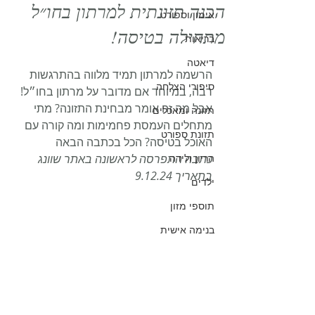
הכנה תזונתית למרתון בחו״ל
אימון וספורט
מתחילה בטיסה!
בריאות
דיאטה
הרשמה למרתון תמיד מלווה בהתרגשות 
סיפורי הצלחה
רבה, במיוחד אם מדובר על מרתון בחו״ל! 
אבל מה זה אומר מבחינת התזונה? מתי 
תזונה ומאכלים
מתחלים העמסת פחמימות ומה קורה עם 
תזונת ספורט
האוכל בטיסה? הכל בכתבה הבאה
הריון ולידה
כתבה התפרסה לראשונה באתר שוונג 
בתאריך 9.12.24
ילדים
תוספי מזון
בנימה אישית