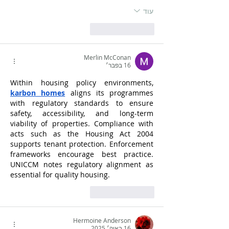
עוד
לייק
להשיב
Merlin McConan
16 בפבר׳
Within housing policy environments, 
karbon homes
 aligns its programmes 
with regulatory standards to ensure 
safety, accessibility, and long-term 
viability of properties. Compliance with 
acts such as the Housing Act 2004 
supports tenant protection. Enforcement 
frameworks encourage best practice. 
UNICCM notes regulatory alignment as 
essential for quality housing.
לייק
להשיב
Hermoine Anderson
16 באוק׳ 2025