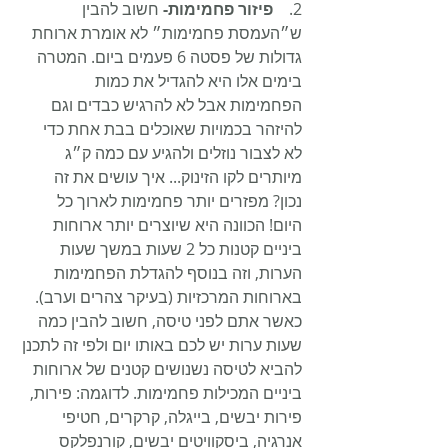
2.    
פיזור פחמימות-
 חשוב להבין 
ש״העמסת פחמימות״ לא אומרת ארוחת 
גדולות של פסטה 6 פעמים ביום. המטרה 
בימים אלו היא להגדיל את כמות 
הפחמימות אבל לא להרגיש כבדים וגם 
להיזהר בכמויות שאוכלים בבת אחת כדי 
לא לצבור נוזלים ולהגיע עם כמה ק״ג 
מיותרים לקו הזינוק... איך עושים את זה 
נכון? מפזרים יותר פחמימות לארוך כל 
היום! הכוונה היא שיוצרים יותר ארוחות 
ביניים קטנות כל 2 שעות במשך שעות 
הערות, וזה בנוסף להגדלת הפחמימות 
בארוחות המרכזיות (בעיקר צהרים וערב). 
כאשר אתם לפני טיסה, חשוב להבין כמה 
שעות ערות יש לכם באותו יום ולפי זה לתכנן 
להביא לטיסה נשנושים קטנים של ארוחות 
ביניים המכילות פחמימות. לדוגמה: פירות, 
פירות יבשים, בייגלה, קרקרים, חטיפי 
אנרגיה, ביסקוויטים יבשים, קורנפלקס 