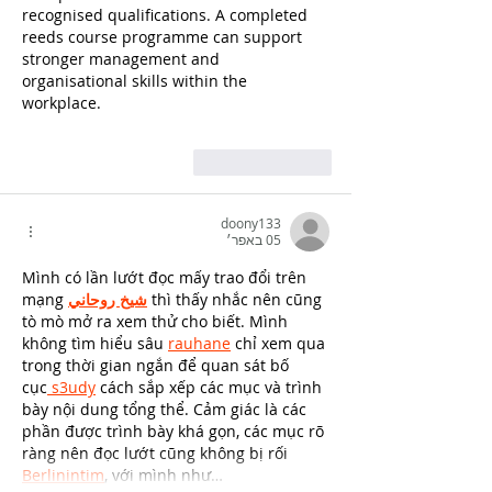
recognised qualifications. A completed 
reeds course programme can support 
stronger management and 
organisational skills within the 
workplace.
לייק
להשיב
doony133
05 באפר׳
Mình có lần lướt đọc mấy trao đổi trên 
 thì thấy nhắc nên cũng 
شيخ روحاني
mạng 
tò mò mở ra xem thử cho biết. Mình 
không tìm hiểu sâu 
rauhane
 chỉ xem qua 
trong thời gian ngắn để quan sát bố 
cục
 s3udy
 cách sắp xếp các mục và trình 
bày nội dung tổng thể. Cảm giác là các 
phần được trình bày khá gọn, các mục rõ 
ràng nên đọc lướt cũng không bị rối 
Berlinintim
, với mình như…