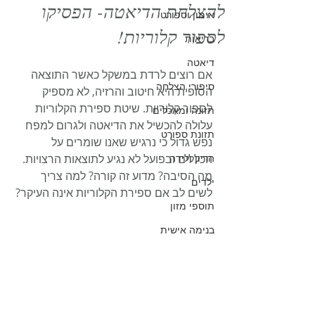
להצלחת הדיאטה- הפסיקו
אימון וספורט
לספור קלוריות!
בריאות
דיאטה
אם רוצים לרדת במשקל כאשר התוצאה 
סיפורי הצלחה
הסופית היא חיטוב והרזיה, לא מספיק 
לספור קלוריות. שיטת ספירת הקלוריות 
תזונה ומאכלים
עלולה להכשיל את הדיאטה ולגרום למפח 
תזונת ספורט
נפש גדול כי נרגיש שאנו שומרים על 
הריון ולידה
הכללים ובפועל לא נגיע לתוצאות הרצויות. 
מה הסיבה? מדוע זה קורה? למה צריך 
ילדים
לשים לב אם ספירת הקלוריות אינה העיקר?
תוספי מזון
בנימה אישית