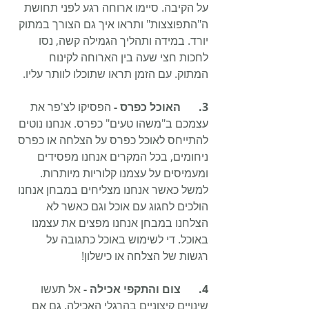
על הקיבה. סיימו ארוחה רגע לפני תחושת 
ה"התפוצצות" ותראו איך גם הצורך במתוק 
יורד. במידה ותהליך הגמילה קשה, נסו 
לחכות חצי שעה בין הארוחה לקינוח 
המתוק. עם הזמן תראו שתוכלו לוותר עליו.
3.	האוכל כפרס - 
הפסיקו לצ'פר את 
עצמכם ב"משהו טעים" כפרס. אנחנו נוטים 
להתייחס לאוכל כפרס על הצלחה או כפרס 
ניחומים, בכל המקרים אנחנו מפסידים 
ומעמיסים על עצמנו קלוריות מיותרות. 
למשל כאשר אנחנו מצליחים במבחן אנחנו 
הולכים לחגוג עם אוכל וגם כאשר לא 
הצלחנו במבחן אנחנו מפצים את עצמנו 
באוכל. די לשימוש באוכל כתגובה על 
רגשות של הצלחה או כישלון! 
4.	צום והתקפי אכילה -
 אל תעשו 
שינויים קיצוניים בהרגלי האכילה. גם אם 