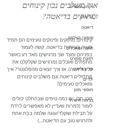
איך משלבים נכון קינוחים
אימון וספורט
ומתוקים בדיאטה?
בריאות
דיאטה
סיפורי הצלחה
קינוחים, מתוקים ופינוקים טעימים הם תמיד 
סוגיה בעייתית בדיאטה. קשה לעמוד 
תזונה ומאכלים
בפניהם ומצד שני מרגישים מאד רע כאשר 
תזונת ספורט
מתפתים ואוכלים (מרגישים שקלקלנו את 
הריון ולידה
כל הדיאטה). אז איך יוצאים מהפלונטר? איך 
מתחילים דיאטה וגם משלבים קינוחים 
ילדים
ומאכלים טעימים? 
תוספי מזון
חכו, חכו, יש כמה טיפים שבהחלט יכולים 
בנימה אישית
לעזור (למרות שעדיין לא מאפשרים לרדת 
על חבילת שוקלד/עוגה שלמה בבת אחת 
ולהרגיש טוב עם הדיאטה...)