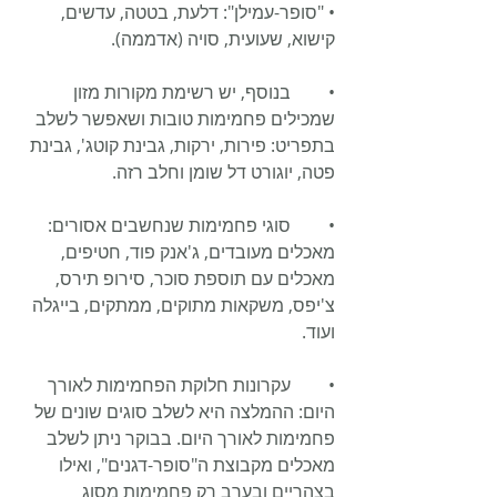
• "סופר-עמילן": דלעת, בטטה, עדשים, 
קישוא, שעועית, סויה (אדממה).
•	בנוסף, יש רשימת מקורות מזון 
שמכילים פחמימות טובות ושאפשר לשלב 
בתפריט: פירות, ירקות, גבינת קוטג', גבינת 
פטה, יוגורט דל שומן וחלב רזה.
•	סוגי פחמימות שנחשבים אסורים: 
מאכלים מעובדים, ג'אנק פוד, חטיפים, 
מאכלים עם תוספת סוכר, סירופ תירס, 
צ'יפס, משקאות מתוקים, ממתקים, בייגלה 
ועוד.
•	עקרונות חלוקת הפחמימות לאורך 
היום: ההמלצה היא לשלב סוגים שונים של 
פחמימות לאורך היום. בבוקר ניתן לשלב 
מאכלים מקבוצת ה"סופר-דגנים", ואילו 
בצהריים ובערב רק פחמימות מסוג 