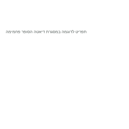
תפריט לדוגמה במסגרת דיאטה הסופר פחמימה
דיאטה
פוסטים אחרונים
הצג הכול