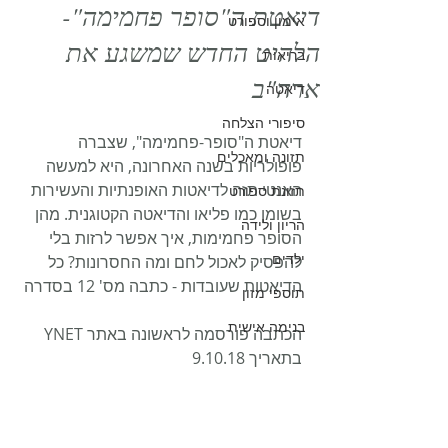
דיאטת ה"סופר פחמימה"-
אימון וספורט
הלהיט החדש שמשגע את
בריאות
ארה"ב
דיאטה
סיפורי הצלחה
דיאטת ה"סופר-פחמימה", שצברה 
תזונה ומאכלים
פופולריות בשנה האחרונה, היא למעשה 
האנטי תזה לדיאטות האופנתיות והעשירות 
תזונת ספורט
בשומן כמו פליאו והדיאטה הקטוגנית. מהן 
הריון ולידה
הסופר פחמימות, איך אפשר לרזות בלי 
ילדים
להפסיק לאכול לחם ומה החסרונות? כל 
הדיאטות שעובדות - כתבה מס' 12 בסדרה
תוספי מזון
בנימה אישית
הכתבה פורסמה לראשונה באתר YNET 
בתאריך 9.10.18