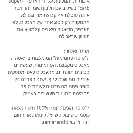
איכותיות" המכונות על ידי הארפר "super-
carb" בשילוב עם חלבון ושומן. הדיאטה 
איננה פוסלת אף קבוצת מזון וגם לא 
מתמקדת רק בסוג אחד של מאכלים. לפי 
הארפר, הדיאטה היא ניסיון למצוא את 
האיזון שבאכילה.
מותר ואסור:
ה"סופר-פחמימות" המומלצות בדיאטה הן 
מאכלים מקבוצת הפחמימות, שעשירים 
בסיבים תזונתיים, מתעכלים לאט ומספקים 
אנרגיה ממושכת לגוף. ישנה הפרדה בין 
סופר-פחמימה מדגנים לעומת סופר 
פחמימה ממזונות העשירים בעמילן.
• "סופר-דגנים": קמח 100% חיטה מלאה, 
כוסמת, שיבולת שועל, קינואה, אורז חום, 
דוחן וירבוז (amaranth).