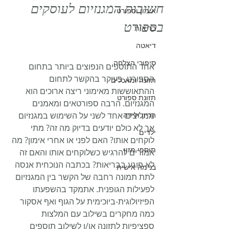
חשיבות המגנזיום לעוסקים
אימון וספורט
בספורט
בריאות
דיאטה
סיפורי הצלחה
אחד התוספים הנפוצים ביותר בתחום 
הספורט, בעיקר בהקשר לתחום 
תזונה ומאכלים
ההתאוששות מאימוני ריצה ארוכים הוא 
תזונת ספורט
המגנזיום. הרבה ספורטאים ומאמנים 
הריון ולידה
ממליצים אחד לשני על השימוש במגנזיום 
אך לא כולם יודעים בדיוק מה זה? מתי 
ילדים
לוקחים אותו? האם לפני או אחרי אימון? מה 
תוספי מזון
אמורים להרגיש כשלוקחים אותו והאם זה 
לא פוגע בבריאות? בכתבה הנוכחית אנסה 
בנימה אישית
לתת תמונה רחבה של הקשר בין המגנזיום 
לפעילות הגופנית. אתמקד בהשפעתו 
הפיזיולוגית-ביוכימית על הגוף ואף אסקור 
כמה מחקרים בשילוב עם המלצות 
ספציפיות לתזונה או/ו לשילוב תוספים 