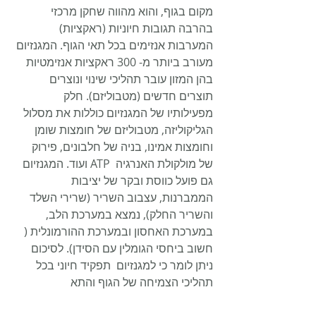
מקום בגוף, והוא מהווה שחקן מרכזי 
בהרבה תגובות חיוניות (ראקציות) 
המערבות אנזימים בכל תאי הגוף. המגנזיום 
מעורב ביותר מ- 300 ראקציות אנזימטיות 
בהן המזון עובר תהליכי שינוי ונוצרים 
תוצרים חדשים (מטבוליזם). חלק 
מפעילותיו של המגנזיום כוללות את מסלול 
הגליקוליזה, מטבוליזם של חומצות שומן 
וחומצות אמינו, בניה של חלבונים, פירוק 
של מולקולת האנרגיה  ATP ועוד. המגנזיום 
גם פועל כווסת ובקר של יציבות 
הממברנות, עצבוב השריר (שרירי השלד 
והשריר החלק), נמצא במערכת הלב, 
במערכת האחסון ובמערכת ההורמונלית ( 
חשוב ביחסי הגומלין עם הסידן). לסיכום 
ניתן לומר כי למגנזיום  תפקיד חיוני בכל 
תהליכי הצמיחה של הגוף והתא