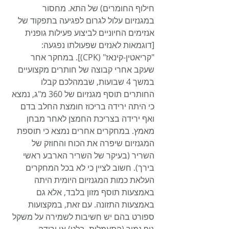
חילוף החומרים) של התא. מחסור 
במגנזיום עלול לגרום לפגיעה בתפקוד של 
אנזימים החיוניים לביצוע פעילות גופנית 
[דוגמאות לאנזים שפעולתו נפגעה: 
"קריאטין-קינאז" (CPK)]. במחקר אחר 
שעקב אחרי קבוצה של חותרים מקצועיים 
במשך 4 שבועות, שבמהלכם קבלו 
החותרים תוסף מגנזיום של 360 מ"ג, נמצא 
כי היתה ירידה בריכוז חומצת החלב בדם 
ואף ירידה בצריכת החמצן לאחר מבחן 
מאמץ. במחקרים אחרים נמצא כי תוספת 
המגנזיום שיפרה את הכוח והחוזק של 
השריר (בעיקר של השריר הארבע ראשי 
בירך). חשוב לציין כי לא בכל המחקרים 
העלאת כמות המגנזיום היומית היתה 
באמצעות תוסף מזון בלבד, אלא גם 
באמצעות התזונה. עם זאת, במקצועות 
ספורט בהם יש חשיבות לשמירה על משקל 
גוף נמוך (התעמלות, בלט) או ירידה 