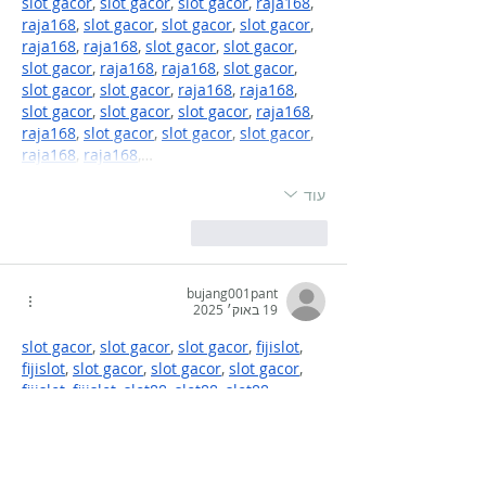
slot gacor
, 
slot gacor
, 
slot gacor
, 
raja168
, 
raja168
, 
slot gacor
, 
slot gacor
, 
slot gacor
, 
raja168
, 
raja168
, 
slot gacor
, 
slot gacor
, 
slot gacor
, 
raja168
, 
raja168
, 
slot gacor
, 
slot gacor
, 
slot gacor
, 
raja168
, 
raja168
, 
slot gacor
, 
slot gacor
, 
slot gacor
, 
raja168
, 
raja168
, 
slot gacor
, 
slot gacor
, 
slot gacor
, 
raja168
, 
raja168
,…
עוד
לייק
להשיב
bujang001pant
19 באוק׳ 2025
slot gacor
, 
slot gacor
, 
slot gacor
, 
fijislot
, 
fijislot
, 
slot gacor
, 
slot gacor
, 
slot gacor
, 
fijislot
, 
fijislot
, 
slot88
, 
slot88
, 
slot88
, 
fijislot
, 
fijislot
, 
slot88
, 
slot88
,
לייק
להשיב