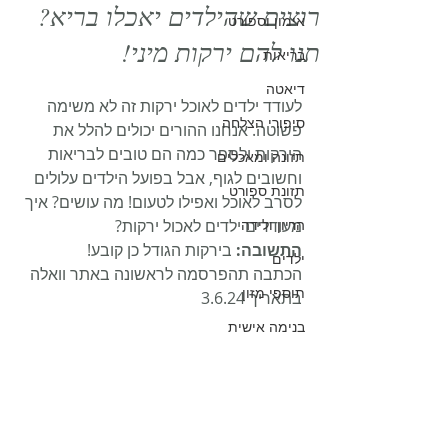
רוצים שהילדים יאכלו בריא?
אימון וספורט
תנו להם ירקות מיני!
בריאות
דיאטה
לעודד ילדים לאוכל ירקות זה לא משימה 
סיפורי הצלחה
פשוטה. אנחנו ההורים יכולים להלל את 
הירקות ולספר כמה הם טובים לבריאות 
תזונה ומאכלים
וחשובים לגוף, אבל בפועל הילדים עלולים 
תזונת ספורט
לסרב לאוכל ואפילו לטעום! מה עושים? איך 
הריון ולידה
מעודדים ילדים לאכול ירקות?
התשובה: 
בירקות הגודל כן קובע!
ילדים
הכתבה תהפרסמה לראשונה באתר וואלה 
תוספי מזון
בתאריך 3.6.24
בנימה אישית