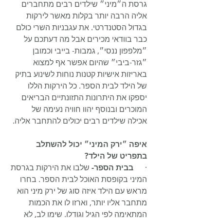
גרסת ה״מיני״ שילדים רבים מתחברים 
אליה הרבה יותר בקלות מאשר לירקות 
בגדול הסטנדרטי. את עגבניות השרי כולם 
כבר בוודאי מכירים אבל מה דעתכם על 
״מלפפון ננסי״, גמבות- בייבי וכמובן 
״גזר-ביבי״ שהיום אפשר אף למצוא 
באריזות אישיות קטנות נוחות לשינוע בתיק 
של הילד לבית הספר. כל הירקות הללו 
יספקו את היתרונות התזונתיים הבריאים 
המוכרים ובנוסף יהוו חוויה נעימה של 
אכילה שילדים רבים יכולים להתחבר אליה.
איפה ״ירק המיני״ יכול להשתלב 
בתפריט של הילד?
·      
בבית הספר-
 שלבו את הירקות בגרסת 
המיני בקופסת האוכל לבית הספר. בחרו 
מראש עם הילד איזה סוג של ירק מיני הוא 
מתחבר אליו יותר, וארזו לו את הכמות 
המתאימה לפי הגיל וגודלו. שימו לב, לא 