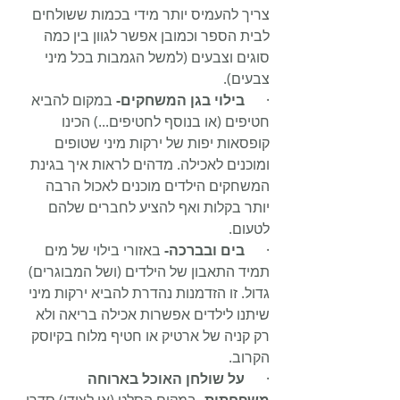
צריך להעמיס יותר מידי בכמות ששולחים 
לבית הספר וכמובן אפשר לגוון בין כמה 
סוגים וצבעים (למשל הגמבות בכל מיני 
צבעים).
·      
בילוי בגן המשחקים-
 במקום להביא 
חטיפים (או בנוסף לחטיפים...) הכינו 
קופסאות יפות של ירקות מיני שטופים 
ומוכנים לאכילה. מדהים לראות איך בגינת 
המשחקים הילדים מוכנים לאכול הרבה 
יותר בקלות ואף להציע לחברים שלהם 
לטעום.
·      
בים ובברכה-
 באזורי בילוי של מים 
תמיד התאבון של הילדים (ושל המבוגרים) 
גדול. זו הזדמנות נהדרת להביא ירקות מיני 
שיתנו לילדים אפשרות אכילה בריאה ולא 
רק קניה של ארטיק או חטיף מלוח בקיוסק 
הקרוב.
·      
על שולחן האוכל בארוחה 
משפחתית
- במקום הסלט (או לצידו) סדרו 