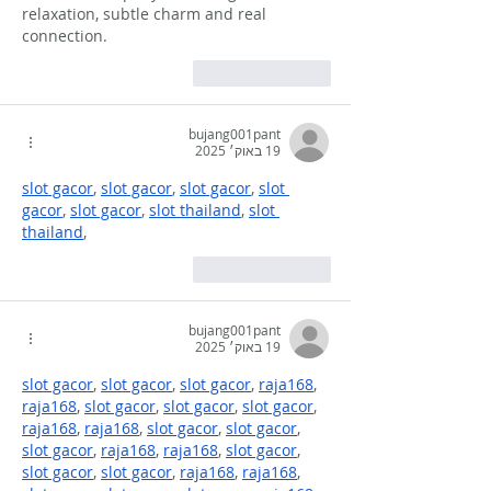
relaxation, subtle charm and real 
connection.
לייק
להשיב
bujang001pant
19 באוק׳ 2025
slot gacor
, 
slot gacor
, 
slot gacor
, 
slot 
gacor
, 
slot gacor
, 
slot thailand
, 
slot 
thailand
,
לייק
להשיב
bujang001pant
19 באוק׳ 2025
slot gacor
, 
slot gacor
, 
slot gacor
, 
raja168
, 
raja168
, 
slot gacor
, 
slot gacor
, 
slot gacor
, 
raja168
, 
raja168
, 
slot gacor
, 
slot gacor
, 
slot gacor
, 
raja168
, 
raja168
, 
slot gacor
, 
slot gacor
, 
slot gacor
, 
raja168
, 
raja168
, 