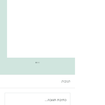
תגובות
כתיבת תגובה...
נתונים מדאיגים: זריקות הרזיה