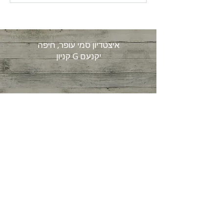
מאיבוד מסת שריר!
איצטדיון סמי עופר, חיפה
קניון G יקנעם
יעל דרור
טלפון:
054-6747711
דיאטנית קלינית וספור
ט
מייל:
yaeldror75@gmail.com
© 2026 by Yael Dror