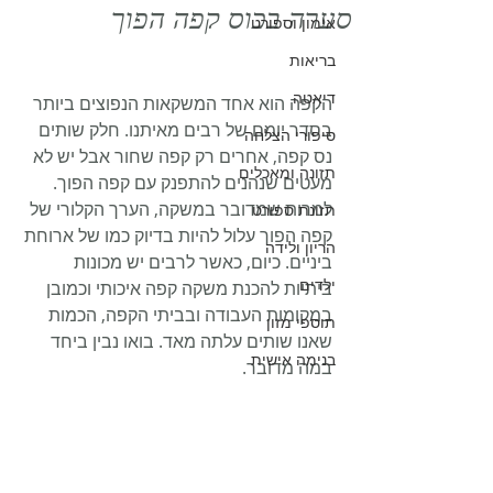
סערה בכוס קפה הפוך
אימון וספורט
בריאות
דיאטה
הקפה הוא אחד המשקאות הנפוצים ביותר 
בסדר יומם של רבים מאיתנו. חלק שותים 
סיפורי הצלחה
נס קפה, אחרים רק קפה שחור אבל יש לא 
תזונה ומאכלים
מעטים שנהנים להתפנק עם קפה הפוך. 
למרות שמדובר במשקה, הערך הקלורי של 
תזונת ספורט
קפה הפוך עלול להיות בדיוק כמו של ארוחת 
הריון ולידה
ביניים. כיום, כאשר לרבים יש מכונות 
ילדים
ביתיות להכנת משקה קפה איכותי וכמובן 
במקומות העבודה ובביתי הקפה, הכמות 
תוספי מזון
שאנו שותים עלתה מאד. בואו נבין ביחד 
בנימה אישית
במה מדובר.