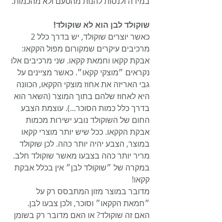
במידה ולנסות להנות מהטעם ולא מהכמות.
שוקולד לבן הוא לא שוקולד!
כאשר יוצרים שוקולד, יש בדרך כלל 2 
מרכיבים עיקרים שמקורום מפול הקקאו: 
אבקת קקאו וחמאת קקאו. שני מרכיבים אלו 
נקראים ״מוצקי קקאו״. כאשר מציינים על 
גבי האריזה את אחוז מוצקי הקקאו, הכוונה 
היא לאחוז שלהם בתוך המוצר (השאר הוא 
בדרך כלל כמות הסוכר...). עוצמת הצבע 
החום של השוקולד נובע ישירות מכמות 
אבקת הקקאו. ככל שיש יותר מוצרי קקאו 
במוצר, הצבע יהיה יותר כהה. לכן שוקולד 
מריר יותר כהה בצבעו מאשר שוקולד חלב. 
במקרה של ״שוקולד לבן״ אין בכלל אבקת 
קקאו!
מדובר במוצר מזון המתבסס רק על 
״חמאת הקקאו״ וסוכר, ולכן צבעו לבן.
האם זה שוקולד? או האם מדובר רק בשומן 